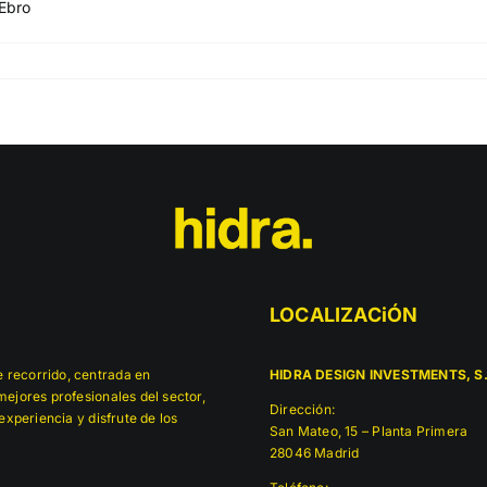
 Ebro
LOCALIZACiÓN
 recorrido, centrada en
HIDRA DESIGN INVESTMENTS, S.
ejores profesionales del sector,
Dirección:
experiencia y disfrute de los
San Mateo, 15 – Planta Primera
28046 Madrid