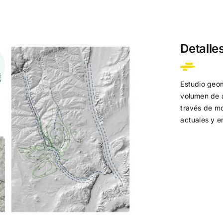
Detalle
Estudio geom
volumen de a
través de mo
actuales y e