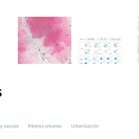
s
y cauces
Riberas urbanas
Urbanización