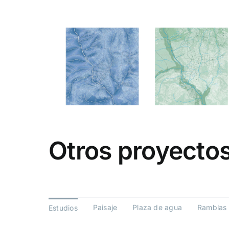
Otros proyecto
Paisaje
Plaza de agua
Ramblas 
Estudios